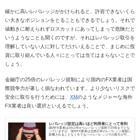
確かに高いレバレッジがかけられると、許容できないくら
い大きなポジションをとることもできるでしょう。それで
値動きに耐えられずロスカットにあってしまって危険だと
いうようなことも聞くのですが、それはレバレッジ取引を
理解していない人に対してだけいえることで、まじめに投
資に取り組んでいる人々にとっては当てはまらないことで
しょう。
金融庁の25倍のレバレッジ規制により国内のFX業者は国
際競争力が著しく損なわれています。より少ないリスクで
安全に取引を行うためには、
XM
のようなメジャーな海外
FX業者は良い選択といえるでしょう。
レバレッジ設定は高いほど利用者にとって有利
国内FX業者は2011年からレバレッジ規制で25倍までとな
っていますが、海外FX業者は当然日本のレバレッジ規制に
影響されることなく今でもハイレバレッジでの取引が可能
で、海外FX業者を選択する大きな理由の一つになっていま