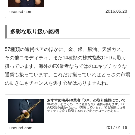
す。 なぜ金融庁はレバ...
2016.05.28
useusd.com
多彩な取り扱い銘柄
57種類の通貨ペアのほかに、金、銀、原油、天然ガス、
その他コモディティ、また14種類の株式指数CFDも取り
扱っています。海外のFX業者ならではのエキゾチックな
通貨も扱っています。これだけ揃っていればとっさの市場
の動きにもチャンスを逃す心配はありませんね。
おすすめ海外FX業者「XM」の取引銘柄について
XMの良いところの一つに豊富な取引銘柄があります。FX
の取引銘柄以外もかなり充実しています。私も実際にコモ
ディティを良く取引するので小麦とかコーンがある
FX/CFD業者は限られていて非常に貴重です。もちろんXM
で取り扱っていて私には手放せな...
2017.01.16
useusd.com