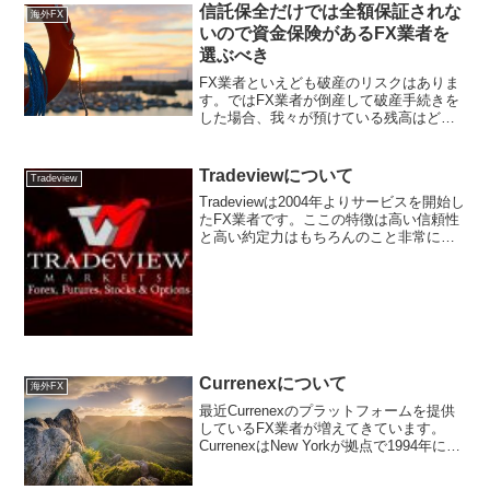
信託保全だけでは全額保証されな
海外FX
いので資金保険があるFX業者を
選ぶべき
FX業者といえども破産のリスクはありま
す。ではFX業者が倒産して破産手続きを
した場合、我々が預けている残高はどう
なるのでしょうか。信託保全だから大丈
夫というのは正しくなく、できれば投資
家補償基金(ICF)か資金保険があるFX業者
Tradeviewについて
Tradeview
を選ぶように...
Tradeviewは2004年よりサービスを開始し
たFX業者です。ここの特徴は高い信頼性
と高い約定力はもちろんのこと非常にタ
イトなスプレッドと株式とETFのCFDの
取り扱いの豊富さです。海外のFX業者で
すが、日本人スタッフによるサポートを
受...
Currenexについて
海外FX
最近Currenexのプラットフォームを提供
しているFX業者が増えてきています。
CurrenexはNew Yorkが拠点で1994年に設
立され、複数の金融機関と接続可能な取
引プラットフォームを提供しています。