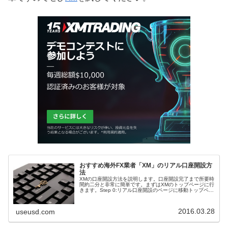
おすすめ海外FX業者「XM」のリアル口座開設方
法
XMの口座開設方法を説明します。口座開設完了まで所要時
間約二分と非常に簡単です。まずはXMのトップページに行
きます。Step 0:リアル口座開設のページに移動トップペー
ジの上部にメニューがありますが、そこにグリーンの”リア
ル口座開設”という...
2016.03.28
useusd.com