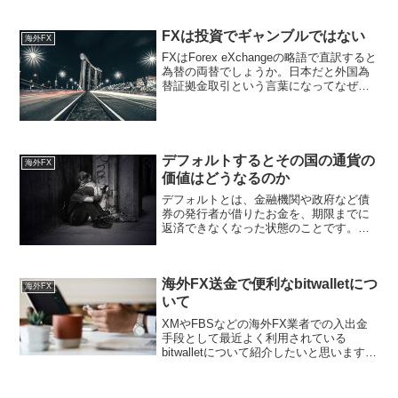
Currenex自体はSTP方式...
FXは投資でギャンブルではない
海外FX
FXはForex eXchangeの略語で直訳すると
為替の両替でしょうか。日本だと外国為
替証拠金取引という言葉になってなぜか
証拠金取引に限定されます。英語圏だと
Forex Tradingの方が一般的でしょう。な
ぜ外貨が両替されているか海外旅...
デフォルトするとその国の通貨の
海外FX
価値はどうなるのか
デフォルトとは、金融機関や政府など債
券の発行者が借りたお金を、期限までに
返済できなくなった状態のことです。会
社の場合では経営破綻とか倒産と呼ぶ状
態のことです。借金は増えてそのうちに
自転車操業に収入に見合わない支出を繰
海外FX送金で便利なbitwalletにつ
り返していくと借金が増え...
海外FX
いて
XMやFBSなどの海外FX業者での入出金
手段として最近よく利用されている
bitwalletについて紹介したいと思います。
よくあるオンライン送金サービスSkrillと
かNetellerとか過去にはいくつも日本から
利用できていたオンライン送金サ...