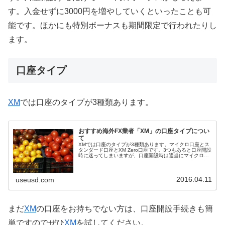
す。入金せずに3000円を増やしていくといったことも可
能です。ほかにも特別ボーナスも期間限定で行われたりし
ます。
口座タイプ
XM
では口座のタイプが3種類あります。
おすすめ海外FX業者「XM」の口座タイプについ
て
XMでは口座のタイプが3種類あります。マイクロ口座とス
タンダード口座とXM Zero口座です。3つもあると口座開設
時に迷ってしまいますが、口座開設時は適当にマイクロ口
座を選んでおいて、後で必要であればサブ口座にスタンダ
ード口座を作るというこ...
2016.04.11
useusd.com
まだ
XM
の口座をお持ちでない方は、口座開設手続きも簡
単ですのでぜひ
XM
を試してください。