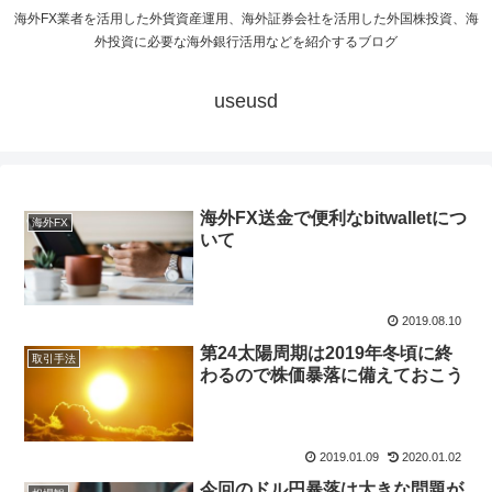
海外FX業者を活用した外貨資産運用、海外証券会社を活用した外国株投資、海
外投資に必要な海外銀行活用などを紹介するブログ
useusd
海外FX送金で便利なbitwalletにつ
海外FX
いて
2019.08.10
第24太陽周期は2019年冬頃に終
取引手法
わるので株価暴落に備えておこう
2019.01.09
2020.01.02
今回のドル円暴落は大きな問題が