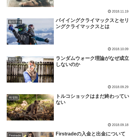
2018.11.19
バイイングクライマックスとセリ
取引手法
ングクライマックスとは
2018.10.09
ランダムウォーク理論がなぜ成立
取引手法
しないのか
2018.09.29
トルコショックはまだ終わってい
相場観
ない
2018.09.18
Firstradeの入金と出金について
Firstrade