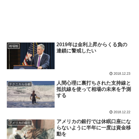
2019年は金利上昇からくる負の
相場観
連鎖に警戒したい
2018.12.23
人間心理に裏打ちされた支持線と
テクニカル分析
抵抗線を使って相場の未来を予測
する
2018.12.22
アメリカの銀行では休眠口座にな
アメリカの銀行
らないように半年に一度は資金移
動を