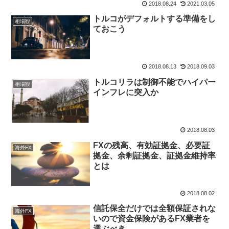
2018.08.24
2021.03.05
トルコがデフォルトする準備をし
相場観
ておこう
2018.08.13
2018.09.03
トルコリラは制御不能でハイパー
相場観
インフレに突入か
2018.08.03
FXの残高、有効証拠金、必要証
海外FX
拠金、余剰証拠金、証拠金維持率
とは
2018.08.02
信託保全だけでは全額保証されな
海外FX
いので資金保険があるFX業者を
選ぶべき