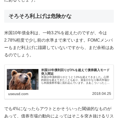
そろそろ利上げは危険かな
米国10年債金利は、一時3.2%を超えたのですが、今は
2.78%程度で少し前の水準まで来ています。FOMCメンバ
ーもまだ利上げに躊躇していないですから、まだ余裕はあ
るのでしょう。
米国10年債利回りが3%を超えて債券購入モード
突入間近
米国10年債利回りがとうとう3%を超えてきました。心理
的節目を超えてきたこともあり、資金がかなり株式市場か
ら米国債券市場に流れ込んでいます。まあこういったこと
は予想できていて、このブログでも先月米国の債券につい
て紹介しておきました。もしアメ...
2018.04.25
useusd.com
でも4%になったらアウトとかそういった閾値的なものが
あって、債券市場の動向によってはそこを突き抜けるリス