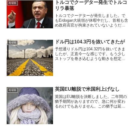
トルコでクーデター発生でトルコ
相場観
リラ暴落
トルコでクーデターが発生しました。で
もErdogan大統領が休暇中だし、首相も含
め政府高官が拘束されていないようだっ
たので、このクーデター自体はほぼ失敗
に終わるだろうという見方でした。それ
までは市場が開いていましたので、ご覧
ドル円は104.3円を抜いてきたが
相場観
のようにリラは暴...
予想通りドル円は104.32円を抜いてきま
したが、正直今一な感じです。もう少し
ストップを巻き込むような動きを想定し
ていたのですが、かなりもっさりと
104.45円あたりで止まってそこからはダ
レて104.15円くらいまでいきました。で
も104....
英国EU離脱で米国利上げなし
相場観
英国はEU離脱を決断しました。二年間の
猶予期間がありますので、急に何か変わ
るわけでもありません。この猶予は延長
できるにせよ、英国はいずれEUを離脱す
る国とレッテルを張られることには違い
はないですので、英国への投資は見直さ
れ資金引き上げと、英...