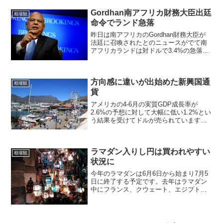
Gordhan南アフリカ財務大臣出廷
相場観
命令でランド急落
昨日は南アフリカのGordhan財務大臣が
法廷に召喚されたとのニュースがでて南
アフリカランドは対ドルで3.4%の急落を
しました。昨年12月にNene氏が辞任させ
られてから、Gordhan財務大臣は財政抑
制に努めてきて徐々に市場の信頼も得て
方向感に違いが出始めた新興国通
き...
相場観
貨
アメリカの4-6月の実質GDP成長率が
2.6%の予想に対して大幅に低い1.2%とい
う結果を受けてドルが売られています。
年内の利上げが無くなったとの見方によ
り、ドル売りにつながったと思います。
おかげで新興国通貨のチャートが全体的
ラマダン入りし円は買われやすい
に良くなってき...
相場観
状況に
今年のラマダンは6月6日から始まり7月5
日に終了する予定です。去年はラマダン
中にフランス、クウェート、エジプト、
マリ、ナイジェリアでイスラム過激派組
織によるテロ攻撃が起きました。今年も
ラマダン期間中は注意が必要です。5月21
日にテロを広く呼...