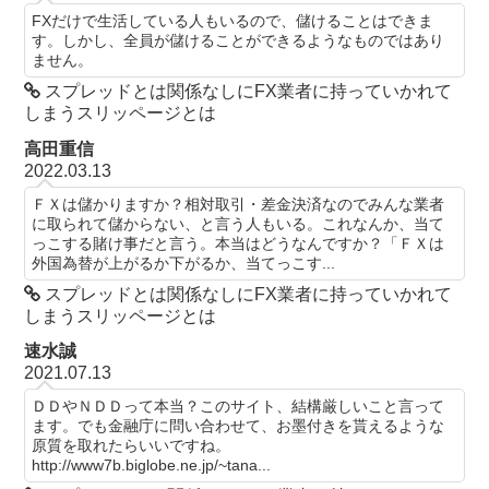
FXだけで生活している人もいるので、儲けることはできま
す。しかし、全員が儲けることができるようなものではあり
ません。
スプレッドとは関係なしにFX業者に持っていかれて
しまうスリッページとは
高田重信
2022.03.13
ＦＸは儲かりますか？相対取引・差金決済なのでみんな業者
に取られて儲からない、と言う人もいる。これなんか、当て
っこする賭け事だと言う。本当はどうなんですか？「ＦＸは
外国為替が上がるか下がるか、当てっこす...
スプレッドとは関係なしにFX業者に持っていかれて
しまうスリッページとは
速水誠
2021.07.13
ＤＤやＮＤＤって本当？このサイト、結構厳しいこと言って
ます。でも金融庁に問い合わせて、お墨付きを貰えるような
原質を取れたらいいですね。
http://www7b.biglobe.ne.jp/~tana...