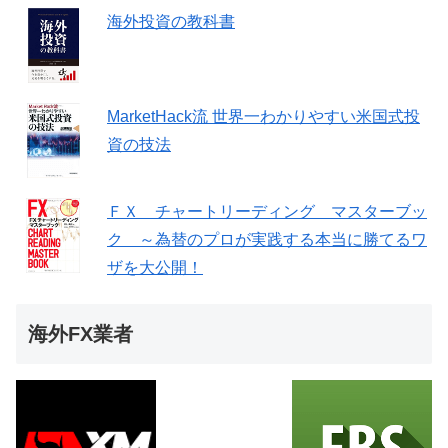
海外投資の教科書
MarketHack流 世界一わかりやすい米国式投
資の技法
ＦＸ チャートリーディング マスターブッ
ク ～為替のプロが実践する本当に勝てるワ
ザを大公開！
海外FX業者