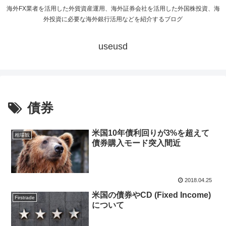
海外FX業者を活用した外貨資産運用、海外証券会社を活用した外国株投資、海
外投資に必要な海外銀行活用などを紹介するブログ
useusd
債券
米国10年債利回りが3%を超えて
相場観
債券購入モード突入間近
2018.04.25
米国の債券やCD (Fixed Income)
Firstrade
について